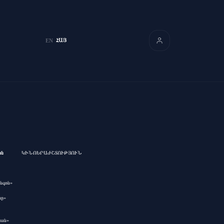
ՀԱՅ
EN
ան
ԿԻՆՈԵՐԱԺՇՏՈՒԹՅՈՒՆ
նգոն»
րը»
րան»