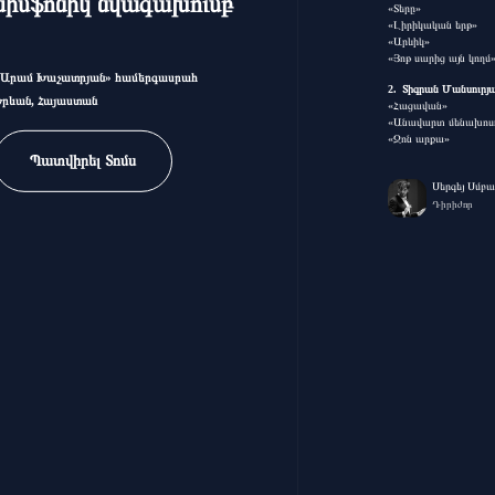
սիմֆոնիկ նվագախումբ
«Տերը»
«Լիրիկական երթ»
«Արևիկ»
«Յոթ սարից այն կողմ
«Արամ Խաչատրյան» համերգասրահ
Տիգրան Մանսուրյ
Երևան, Հայաստան
«Հացավան»
«Անավարտ մենախոսու
«Ջոն արքա»
Պատվիրել Տոմս
Սերգեյ Սմբ
Դիրիժոր