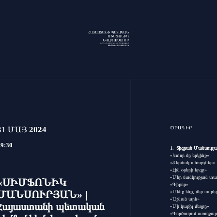
31 ՄԱՅ
2024
ԾՐԱԳԻՐ
19:30
Տիգրան Մանսուրյ
«Կտոր մը երկինք»
«Ճերմակ անուրջներ»
«Հին օրերի երգը»
«Մեր մանկության տա
«ՍԻՄՖՈՆԻԿ
«Գիքոր»
«Մենք ենք, մեր սարե
ՄԱՆՍՈՒՐՅԱՆ» |
«Աշնան արև»
Հայաստանի պետական
«Մի կաթիլ մեղրը»
«Գործուղում առողջա