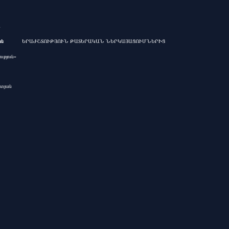
»
ան
ԵՐԱԺՇՏՈՒԹՅՈՒՆ ԹԱՏԵՐԱԿԱՆ ՆԵՐԿԱՅԱՑՈՒՄՆԵՐԻՑ
թյուն»
ատյան