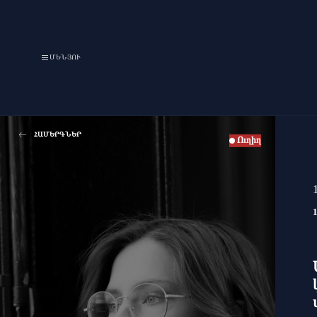
ՄԵՆՅՈՒ
ՀԱՄԵՐԳՆԵՐ
Ուղիղ