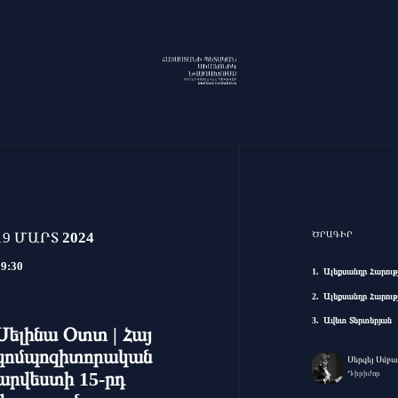
19 ՄԱՐՏ
2024
ԾՐԱԳԻՐ
19:30
Ալեքսանդր Հարությ
Ալեքսանդր Հարությ
Ավետ Տերտերյան
Սելինա Օտտ | Հայ
կոմպոզիտորական
Սերգեյ Սմբ
արվեստի 15-րդ
Դիրիժոր