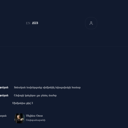
ՀԱՅ
EN
ունյան
Տոնական նախերգանք սիմֆոնիկ նվագախմբի համար
ունյան
Շեփորի կոնցերտ լյա բեմոլ մաժոր
Սիմֆոնիա թիվ 3
ատյան
Սելինա Օտտ
Շեփորահարուհի