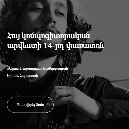
Հայ կոմպոզիտորական
արվեստի 14-րդ փառատոն
«Արամ Խաչատրյան» համերգասրահ
Երևան, Հայաստան
Պատվիրել Տոմս