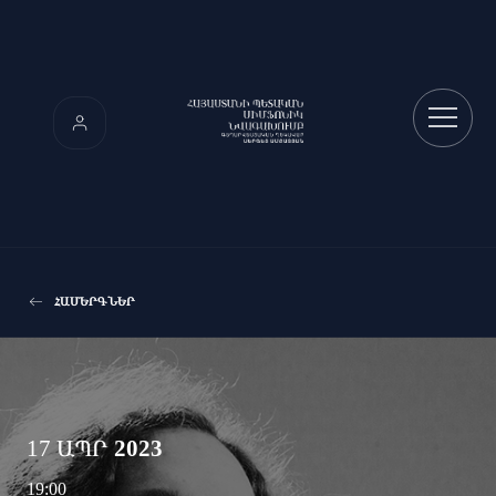
ՀԱՄԵՐԳՆԵՐ
17 ԱՊՐ
2023
19:00