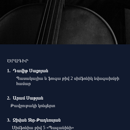
ԾՐԱԳԻՐ
Դավիթ Սաքոյան
Պասակալիա և ֆուգա թիվ 2 սիմֆոնիկ նվագախմբի
համար
Արամ Սաթյան
Թավջութակի կոնցերտ
Ջիվան Տեր-Թադևոսյան
Սիմֆոնիա թիվ 5 «Պագանինի»