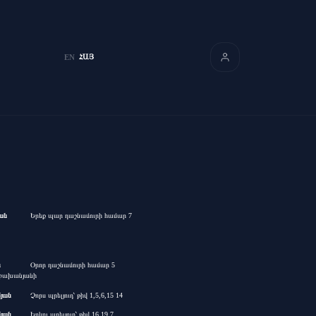
ՀԱՅ
EN
ան
Երեք պար դաշնամուրի համար 7
ն
Օրոր դաշնամուրի համար 5
աբախանյանի
յան
Չորս պրելյուդ՝ թիվ 1,5,6,15 14
յան
Երկու պրելյուդ՝ թիվ 16,19 7