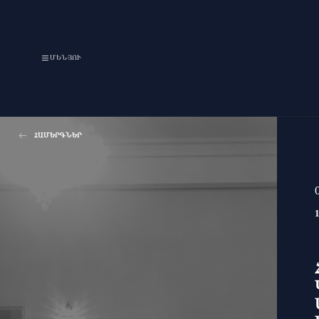
ՄԵՆՅՈՒ
ՀԱՄԵՐԳՆԵՐ