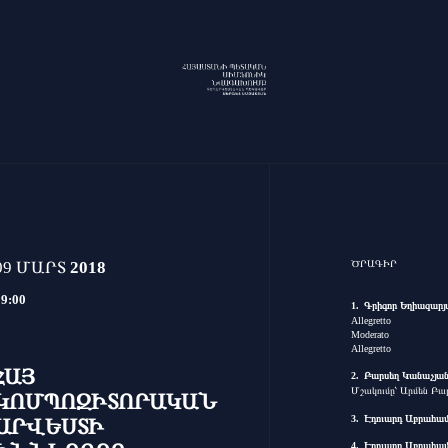
09 ՄԱՐՏ
2018
ԾՐԱԳԻՐ
19:00
Գրիգոր Եղիազարյ
Allegretto
Moderato
Allegretto
ՀԱՅ
Բարսեղ Կանաչյա
Մշակումը՝ Արմեն Բ
ԿՈՄՊՈԶԻՏՈՐԱԿԱՆ
Էդուարդ Աբրահամ
ԱՐՎԵՍՏԻ
Էդուարդ Աբրահամ