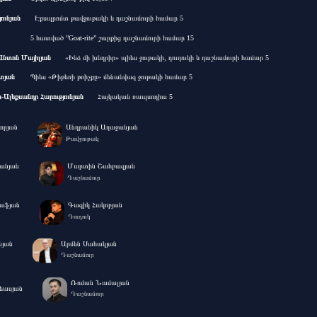
ունյան
Էքսպրոմտ թավջութակի և դաշնամուրի համար 5
5 հատված ”Goat-rite” շարքից դաշնամուրի համար 15
նտոն Մայիլյան
«Ինձ մի խնդրիր» պիես ջութակի, դուդուկի և դաշնամուրի համար 5
տյան
Պիես «Թիթեռի թռիչքը» մենանվագ ջութակի համար 5
Ալեքսանդր Հարությունյան
Հայկական ռապսոդիա 5
որյան
Անդրանիկ Աղաջանյան
Թավջութակ
անյան
Մարտին Շահբազյան
Դաշնամուր
աֆյան
Գագիկ Հակոբյան
Դուդուկ
նյան
Արմեն Սահակյան
Դաշնամուր
Ռոման Նամալյան
եասյան
Դաշնամուր