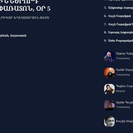
ԻՆՆԵՐՈՐԴ
ՓԱՌԱՏՈՆ, ՕՐ 5
Ալեքսանդր Հարությ
Վաչե Շարաֆյան
ԳՐԻԳՈՐ ԵՂԻԱԶԱՐՅԱՆ-ՖԵՍՏ
Վաչե Շարաֆյան/Ա
Էդուարդ Հայրապե
Երևան, Հայաստան
Առնո Բաբաջանյան-
Արթուր Գրիգ
Դաշնամուր
Արմեն Աղաջ
Դաշնամուր
Պոլինա Շար
Ջութակ
Արմեն Պուչի
Դաշնամուր
Խաչիկ Անդր