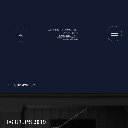
ՀԱՄԵՐԳՆԵՐ
06 ՄԱՐՏ
2019