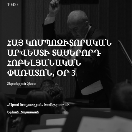
19:00
ՀԱՅ ԿՈՄՊՈԶԻՏՈՐԱԿԱՆ
ԱՐՎԵՍՏԻ ՏԱՍԵՐՈՐԴ
ՀՈԲԵԼՅԱՆԱԿԱՆ
ՓԱՌԱՏՈՆ, OՐ 3
Տերտերյան-ֆեստ
«Արամ Խաչատրյան» համերգասրահ
Երևան, Հայաստան