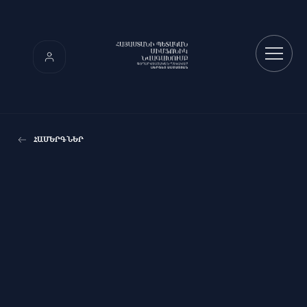
ՀԱՄԵՐԳՆԵՐ