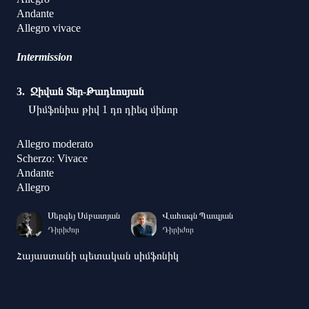
Andante
Allegro vivace
Intermission
Ջիվան Տեր-Թադևոսյան
Սիմֆոնիա թիվ 1 դո դիեզ մինոր
Allegro moderato
Scherzo։ Vivace
Andante
Allegro
Սերգեյ Սմբատյան
Վահագն Պապյան
Դիրիժոր
Դիրիժոր
Հայաստանի պետական սիմֆոնիկ
նվագախումբ
Հայկ Կազազյան
Ջութակ