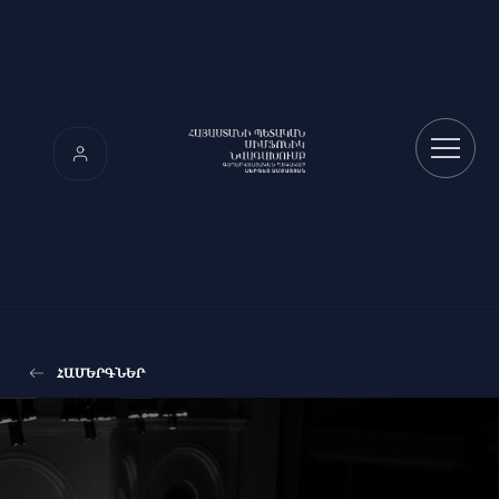
ՀԱՄԵՐԳՆԵՐ