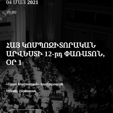
04 ՄԱՅ
2021
19:00
ՀԱՅ ԿՈՄՊՈԶԻՏՈՐԱԿԱՆ
ԱՐՎԵՍՏԻ 12-րդ ՓԱՌԱՏՈՆ,
ՕՐ 1
«Արամ Խաչատրյան» համերգասրահ
Երևան, Հայաստան