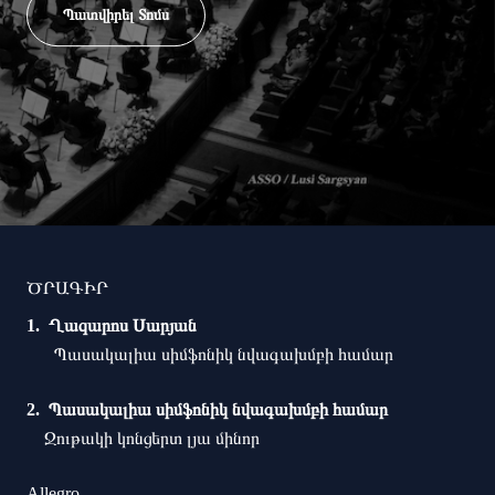
Պատվիրել Տոմս
ԾՐԱԳԻՐ
Ղազարոս Սարյան
Պասակալիա սիմֆոնիկ նվագախմբի համար
Պասակալիա սիմֆոնիկ նվագախմբի համար
Ջութակի կոնցերտ լյա մինոր
Allegro