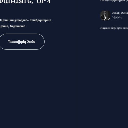
ՓԱՌԱՏՈՆ, ՕՐ 4
Ստեղծագործության կա
Սերգեյ Սմբ
Դիրիժոր
«Արամ Խաչատրյան» համերգասրահ
Երևան, Հայաստան
Հայաստանի պետական
Պատվիրել Տոմս