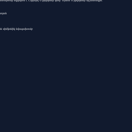
տարումը նվիրվում է Էդվարդ Միրզոյանի կնոջ՝ Ելենա Միրզոյանի հիշատակին։
ատյան
 սիմֆոնիկ նվագախումբ