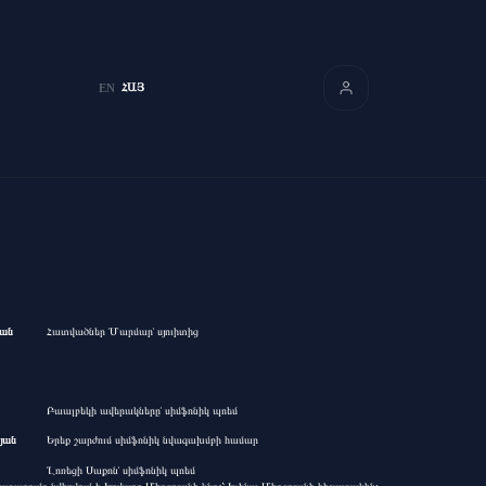
ՀԱՅ
EN
յան
Հատվածներ ՙՄարմար՚ սյուիտից
Բաալբեկի ավերակները՚ սիմֆոնիկ պոեմ
յան
Երեք շարժում սիմֆոնիկ նվագախմբի համար
ՙԼոռեցի Սաքոն՚ սիմֆոնիկ պոեմ