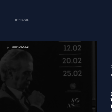
ՄԵՆՅՈՒ
ՀԱՄԵՐԳՆԵՐ