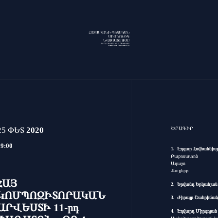
25 ՓԵՏ
2020
ԾՐԱԳԻՐ
19:00
Էդգար Հովհաննիս
Բաքոսատոն
Ադաջո
Քայլերթ
ՀԱՅ
Երվանդ Երկանյան
ԿՈՄՊՈԶԻՏՈՐԱԿԱՆ
Ժիրայր Շահրիման
ԱՐՎԵՍՏԻ 11-րդ
Էդվարդ Միրզոյան