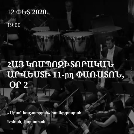
12 ՓԵՏ
2020
19:00
ՀԱՅ ԿՈՄՊՈԶԻՏՈՐԱԿԱՆ
ԱՐՎԵՍՏԻ 11-րդ ՓԱՌԱՏՈՆ,
ՕՐ 2
«Արամ Խաչատրյան» համերգասրահ
Երևան, Հայաստան