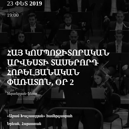
23 ՓԵՏ
2019
19:00
ՀԱՅ ԿՈՄՊՈԶԻՏՈՐԱԿԱՆ
ԱՐՎԵՍՏԻ ՏԱՍԵՐՈՐԴ
ՀՈԲԵԼՅԱՆԱԿԱՆ
ՓԱՌԱՏՈՆ, OՐ 2
Տերտերյան-ֆեստ
«Արամ Խաչատրյան» համերգասրահ
Երևան, Հայաստան