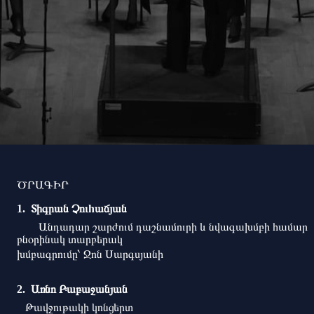
ԾՐԱԳԻՐ
Տիգրան Չուhաճյան
Անդադար շարժում դաշնամուրի և նվագախմբի համար
բնօրինակ տարբերակ
խմբագրումը՝ Ջոն Սարգսյանի
Առնո Բաբաջանյան
Թավջութակի կոնցերտ