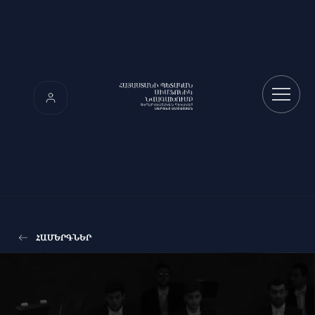
ՀԱՄԵՐԳՆԵՐ