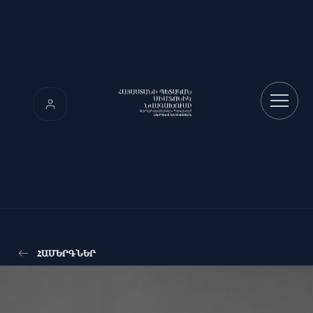
ՀԱՄԵՐԳՆԵՐ