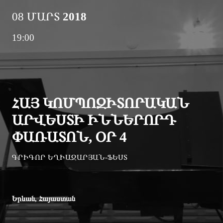
08 ՄԱՐՏ
2018
19:00
ՀԱՅ ԿՈՄՊՈԶԻՏՈՐԱԿԱՆ
ԱՐՎԵՍՏԻ ԻՆՆԵՐՈՐԴ
ՓԱՌԱՏՈՆ, ՕՐ 4
ԳՐԻԳՈՐ ԵՂԻԱԶԱՐՅԱՆ-ՖԵՍՏ
Երևան, Հայաստան